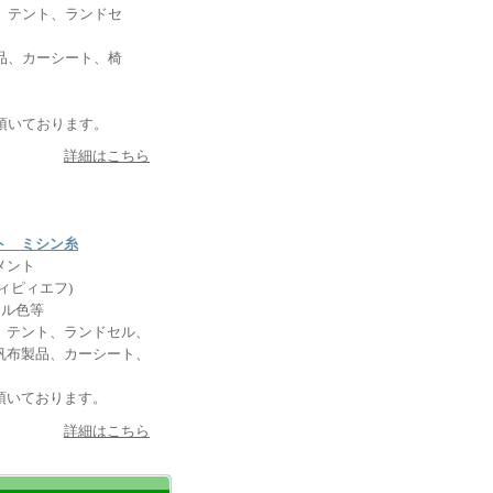
接着剤、エアゾール類、
、テント、ランドセ
品、カーシート、椅
動する可能性がございま
頂いております。
願い申し上げます。
詳細はこちら
もございます。
ト ミシン糸
メント
ィピィエフ)
ナル色等
す。
テント、ランドセル、
きます。
帆布製品、カーシート、
上げます。
業担当にご相談くださ
頂いております。
詳細はこちら
しくお願い申し上げま