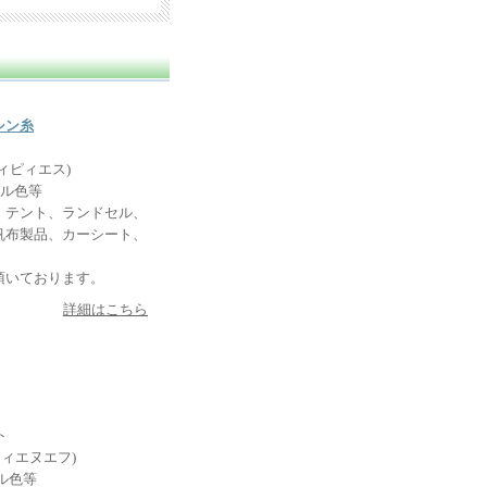
シン糸
副資材の販売価格を改定
ィピィエス)
費、昨今の撚糸・染色の
ナル色等
に上昇しております。こ
テント、ランドセル、
まいりましたが、企業努
帆布製品、カーシート、
り対応させて頂きたく存
頂いております。
くして参る所存てす。何
お願い申し上げます。
詳細はこちら
倍旧のご愛顧のほど、宜
 敬具
糸等）
ト
ィエヌエフ)
糸
ル色等