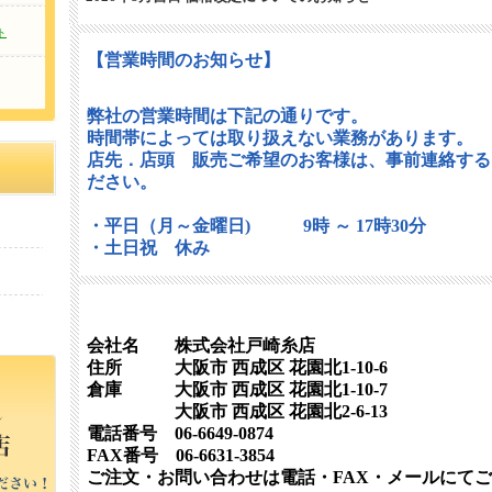
拝啓 貴社ますますご清栄のこととお慶び申し上げます。
ト
平素は格別のお引き立てをいただき、厚く御礼申し上げます。
【営業時間のお知らせ】
さて、日頃よりご愛顧を賜っております弊社取扱商品ですが、
け誠に不本意ながら下記の通り納入価格の改定をお願い申し上
何卒、諸事情ご賢察のうえご協力賜りますようお願い申し上げ
弊社の営業時間は下記の通りです。
対象商品 ： コロンブス株式会社 業務用 製品
時間帯によっては取り扱えない業務があります。
サーマルコート各種 コバ液90.92各種
店先．店頭 販売ご希望のお客様は、事前連絡する
目止め液328 目止め液DX
ださい。
トップ液 スマートエッジ類 等
実 施 日 ： 2026年7月17日より
改 定 幅 ： 現行価格より+30％以上～約60％
・平日（月～金曜日) 9時 ～ 17時30分
・土日祝 休み
2026年7月吉日
夏期休業のお知らせ
拝啓 貴社益々ご清栄のこととお慶び申し上げます。
会社名 株式会社戸崎糸店
平素は格別のお引き立てを賜りありがたく厚くお礼申し上げま
さて、弊社では夏期休業を下記の通り実施させていただきます
住所 大阪市 西成区 花園北1-10-6
皆様にはご不便をお掛けしますが、何卒ご了承の程お願い申し
倉庫 大阪市 西成区 花園北1-10-7
大阪市 西成区 花園北2-6-13
夏期休業 ： 8月11日(火) ～ 8月16日(日)
電話番号 06-6649-0874
通常営業 ： 8月17日(月)より
FAX番号 06-6631-3854
休暇期間中のメール・FAXでのお問い合わせは、翌営業日より
ご注文・お問い合わせは電話・FAX・メールにて
ます。