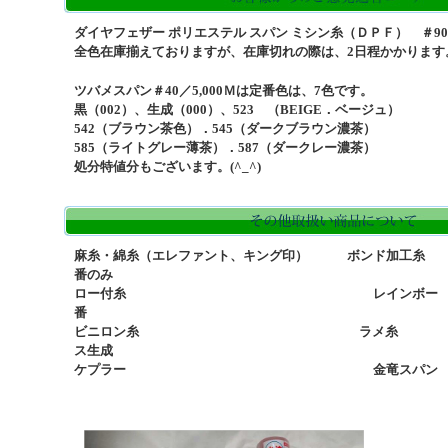
す。
ダイヤフェザー ポリエステル スパン ミシン糸（ＤＰＦ） ＃90/1
全色在庫揃えておりますが、在庫切れの際は、2日程かかります。(
ツバメスパン＃40／5,000Ｍは定番色は、7色です。
黒（002）、生成（000）、523 （BEIGE．ベージュ）
542（ブラウン茶色）．545（ダークブラウン濃茶）
585（ライトグレー薄茶）．587（ダークレー濃茶）
処分特値分もございます。(^_^)
麻糸・綿糸（エレファント、キング印） ボンド加工
番のみ
ロー付糸 レインボー カ
番
ビニロン糸 ラメ糸 
ス生成
ケプラー 金竜スパン