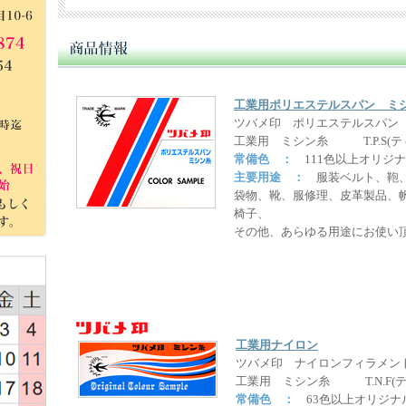
2026年6月吉日
価格改定のお知らせ
拝啓 貴社ますますご清栄のこととお慶び申し上げます。
工業用ポリエステルスパン ミ
平素は格別のお引き立てを賜り、厚く御礼申し上げます。
ツバメ印 ポリエステルスパン
さて、誠に恐縮ではございますが、この度、ミシン糸及び縫製
させていただきたく、ご案内申し上げます。
工業用 ミシン糸 T.P.S(テ
近年の生産における労務費の継続的な上昇ならびにエネルギー
常備色 ：
111色以上オリジ
加工費、包装資材、物流経費の上昇などにより製造原価が大幅
主要用途 ：
服装ベルト、鞄、
れまで合理化・コスト削減等の努力を重ね、価格維持に努めて
袋物、靴、服修理、皮革製品、
力のみでは吸収が困難な状況となりました。
つきましては、誠に心苦しい限りではございますが、下記の通
椅子、
じます。
その他、あらゆる用途にお使い
弊社と致しましても、引さ続さ原料確保と製品供給に最善を尽
卒諸事情をご賢察頂き、ご理解とご協力を賜りますよう伏して
尚、今後とも一層のサービス向上に努めさせて頂きますので、
しくお願い致します。 まずは、お知らせかたがたお願いまで。
○改定実施日 ： 令和8年7月21日より
○改訂商品 ：
工業用ナイロン
ツバメ印全般（ポリエステル糸、ナイロン糸、綿糸、麻糸、絹
ツバメ印 ナイロンフィラメン
ダイヤフェザーBrand ミシン糸全商品工業糸・家庭糸全般
工業用 ミシン糸 T.N.F(テ
刺繍糸透明糸ビニロン糸フィットロン糸ハイタックコード特殊
常備色 ：
63色以上オリジナ
OEM加工（上記以外の顧客別仕様・特注品を含む）