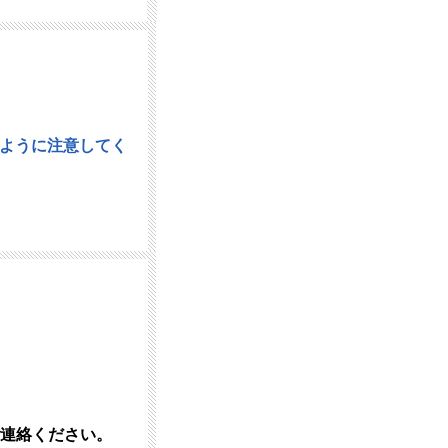
メーカーからの通達を受
げる次第でございます。
ます。 敬具
ように注意してく
す。
。
上げます。
順次対応させていただき
ご連絡ください。