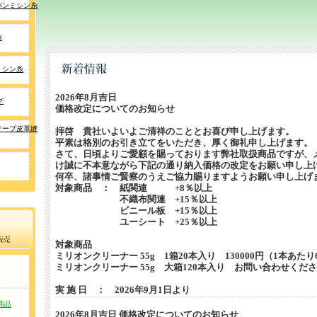
パンミシン糸
糸
ミシン糸
2026年8月吉日
グ
価格改定についてのお知らせ
テープ皮革縫
拝啓 貴社いよいよご清祥のこととお喜び申し上げます。
平素は格別のお引き立てをいただき、厚く御礼申し上げます。
さて、日頃よりご愛顧を賜っております弊社取扱商品ですが、
け誠に不本意ながら下記の通り納入価格の改定をお願い申し上
何卒、諸事情ご賢察のうえご協力賜りますようお願い申し上げ
対象商品 ： 紙関連 +8％以上
不織布関連 +15％以上
ビニール板 +15％以上
ユーシート +25％以上
対象商品
ミリオンクリーナー 55g 1箱20本入り 130000円（1本あたり
ミリオンクリーナー 55g 大箱120本入り お問い合わせくだ
実 施 日 ： 2026年9月1日より
商品
2026年8月吉日 価格改定についてのお知らせ