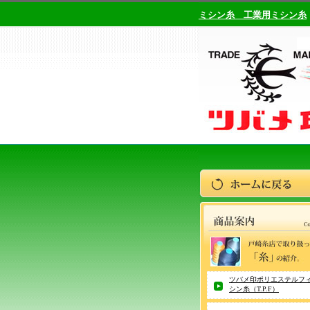
ミシン糸 工業用ミシン糸
ツバメ印ポリエステルフ
シン糸（T.P.F）