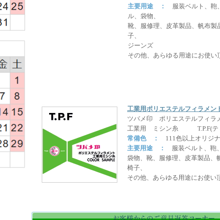
弊社取扱縫製副資材（はさみ、針、ミシン部品、各テープ類、
主要用途 ：
服装ベルト、鞄
ゴム板、ビニール板など）
ル、袋物、
靴、服修理、皮革製品、帆布製
○値上げ幅 ： 値上げ幅15% UP～
子、
P.S
ジーンズ
① 今後の価格および商品の在庫・製造状況につきましては、変
その他、あらゆる用途にお使い
す。
ご不便をおかけいたしますが、何卒ご理解賜りますようお
② 商品は多数取りそろえておりますが、事情により廃番の商品
あらかじめご了承ください。
工業用ポリエステルフィラメン
2026年5月吉日
ツバメ印 ポリエステルフィラ
棚卸し休業日のお知らせ
工業用 ミシン糸 T.P.F(テ
拝啓 貴社益々ご清栄のこととお慶び申し上げます。
常備色 ：
111色以上オリジ
平素は格別のお引き立てを賜りありがたく厚くお礼申し上げま
主要用途 ：
服装ベルト、鞄、
さて、弊社では決算棚卸休業日を下記の通り実施させていただ
袋物、靴、服修理、皮革製品、
皆様にはご不便をお掛けしますが、何卒ご了承の程お願い申し
椅子、
なお、棚卸し休業中に納品が見込まれる場合は、事前に弊社営
い。 敬具
その他、あらゆる用途にお使い
休 業 日 ： 5月29日（金曜日）
通常営業 ： 6月 1日（月曜日）より
※店頭販売・配達・発送も休業とさせていただきますのでよろ